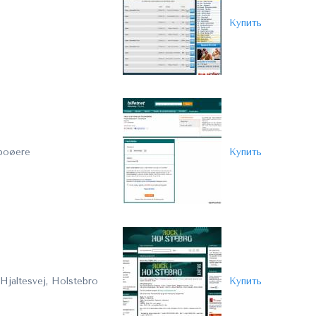
Купить
boøere
Купить
jaltesvej, Holstebro
Купить