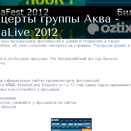
церты группы Аква -
aLive 2012
колько музыкальных фестивалей в Дании и Норвегии, а также
обнее об этих событиях смотрите на странице "
Гастроли группы в
ли в свободную продажу. На Австралийский же тур билеты
сь.
а официальных сайтах организаторов фестивалей.
рта
VISA
, MasterCard, Maestro и т.д. О том, какие карты принимает
чки или уточняйте у продавца.
азинами.
ов, узнавайте у продавцов на сайтах.
 билета!