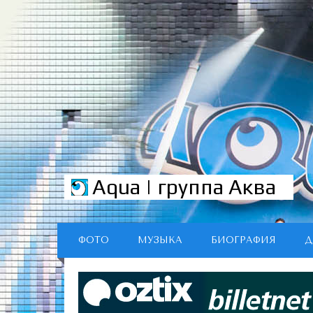
Aqua | группа Аква
ФОТО
МУЗЫКА
БИОГРАФИЯ
Д