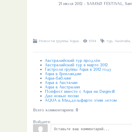
21 июля 2012 - SAMSØ FESTIVAL, Sam
Новости группы Aqua
1594
тур
,
Australia
,
Австралийский тур продлён
Австралийский тур в марте 2012
Гастроли группы Aqua в 2012 году
Aqua в Гренландии
Aqua-баблинг
Aqua в Австалии
Aqua в Австралии
Попфест вместе с Aqua на Døgnvill
Две новые песни
AQUA в Миддельфарте этим летом
Всего комментариев
:
0
Войдите: