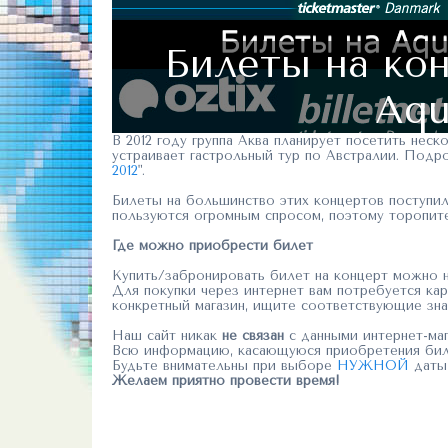
Билеты на кон
Aqu
В 2012 году группа Аква планирует посетить нес
устраивает гастрольный тур по Австралии. Подр
2012
".
Билеты на большинство этих концертов поступи
пользуются огромным спросом, поэтому торопите
Где можно приобрести билет
Купить/забронировать билет на концерт можно н
Для покупки через интернет вам потребуется ка
конкретный магазин, ищите соответствующие зна
Наш сайт никак
не связан
с данными интернет-маг
Всю информацию, касающуюся приобретения билет
Будьте внимательны при выборе
НУЖНОЙ
даты
Желаем приятно провести время!