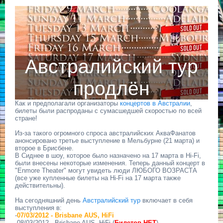
Австралийский тур
продлён
Как и предполагали организаторы
концертов в Австралии
,
билеты были распроданы с сумасшедшей скоростью по всей
стране!
Из-за такого огромного спроса австралийских АкваФанатов
анонсировано третье выступление в Мельбурне (21 марта) и
второе в Брисбене.
В Сиднее в шоу, которое было назначено на 17 марта в Hi-Fi,
были внесены некоторые изменения. Теперь данный концерт в
"Enmore Theater" могут увидеть люди ЛЮБОГО ВОЗРАСТА
(все уже купленные билеты на Hi-Fi на 17 марта также
действительны).
На сегодняшний день
Австралийский тур
включает в себя
выступления в:
-
07/03/2012 - Brisbane AUS, HiFi
-08/03/2012 - Brisbane AUS, HiFi (
Билетов НЕТ
)