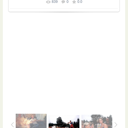
839
0
0.0
Размер фотографии:
1000x673
/ 260.6Kb