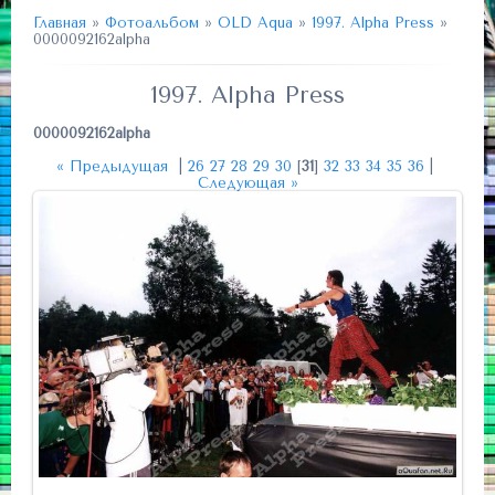
Главная
»
Фотоальбом
»
OLD Aqua
»
1997. Alpha Press
»
0000092162alpha
1997. Alpha Press
0000092162alpha
« Предыдущая
|
26
27
28
29
30
[
31
]
32
33
34
35
36
|
Следующая »