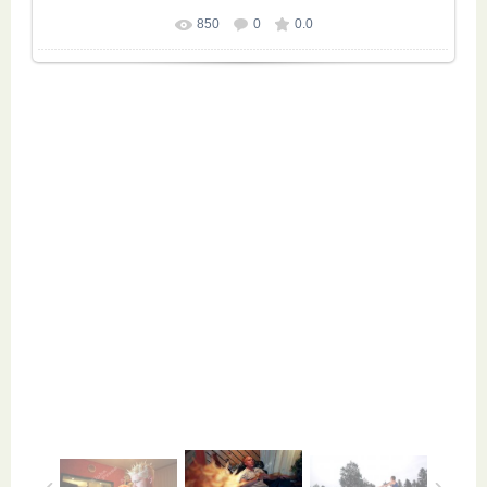
850
0
0.0
Размер фотографии:
1000x717
/ 229.0Kb