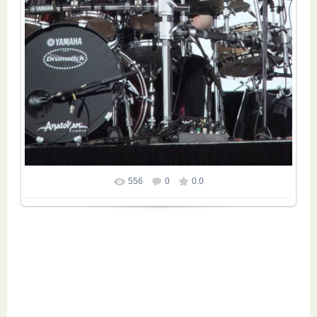
556
0
0.0
Размер фотографии:
600x800
/ 136.6Kb