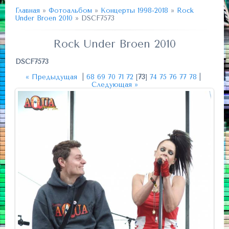
Главная
»
Фотоальбом
»
Концерты 1998-2018
»
Rock
Under Broen 2010
» DSCF7573
Rock Under Broen 2010
DSCF7573
« Предыдущая
|
68
69
70
71
72
[
73
]
74
75
76
77
78
|
Следующая »