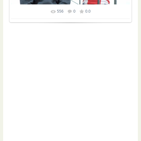
556
0
0.0
Размер фотографии:
800x600
/ 72.1Kb