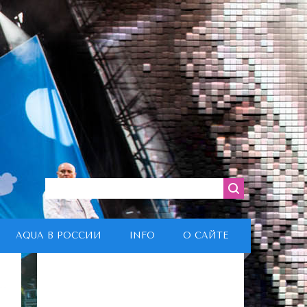
AQUA В РОССИИ
INFO
О САЙТЕ