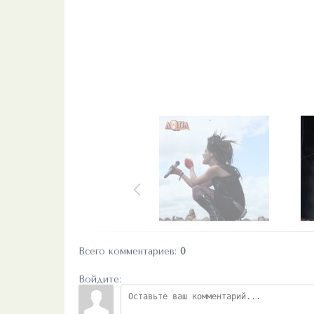
Всего комментариев
:
0
Войдите: