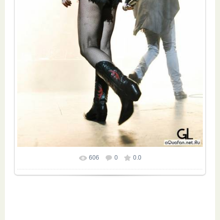
606
0
0.0
Размер фотографии:
680x1024
/ 110.5Kb