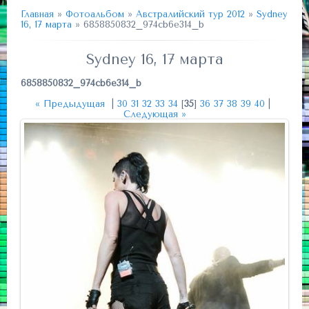
Главная
»
Фотоальбом
»
Австралийский тур 2012
»
Sydney
16, 17 марта
» 6858850832_974cb6e314_b
Sydney 16, 17 марта
6858850832_974cb6e314_b
« Предыдущая
|
30
31
32
33
34
[
35
]
36
37
38
39
40
|
Следующая »