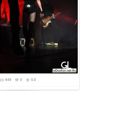
649
0
0.0
р фотографии:
680x1024
/ 127.0Kb