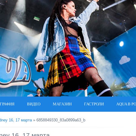
ГРАФИЯ
ВИДЕО
МАГАЗИН
ГАСТРОЛИ
AQUA В Р
dney 16, 17 марта
» 6858849330_83a0899a63_b
ney 16, 17 марта