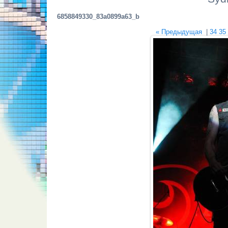
6858849330_83a0899a63_b
« Предыдущая
|
34
35