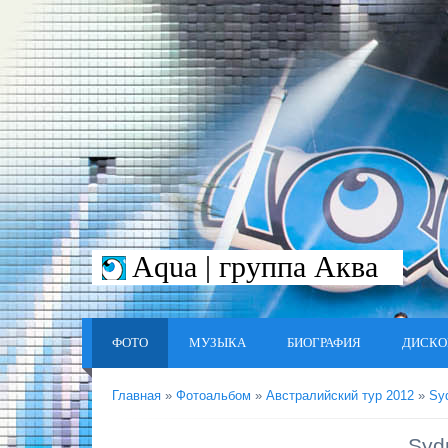
Aqua | группа Аква
ФОТО
МУЗЫКА
БИОГРАФИЯ
ДИСКО
Главная
»
Фотоальбом
»
Австралийский тур 2012
»
Sy
Syd