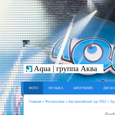
Aqua | группа Аква
ФОТО
МУЗЫКА
БИОГРАФИЯ
ДИСКО
Главная
»
Фотоальбом
»
Австралийский тур 2012
»
Sy
Syd