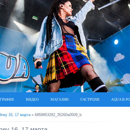
ГРАФИЯ
ВИДЕО
МАГАЗИН
ГАСТРОЛИ
AQUA В Р
dney 16, 17 марта
» 6858853282_35260a0509_b
ney 16, 17 марта