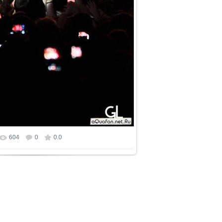
604
0
0.0
р фотографии:
680x1024
/ 97.0Kb