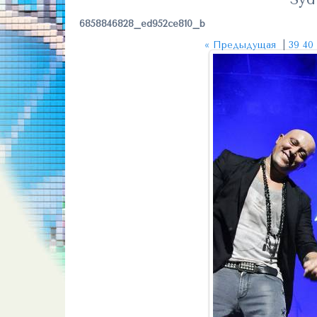
6858846828_ed952ce810_b
« Предыдущая
|
39
40