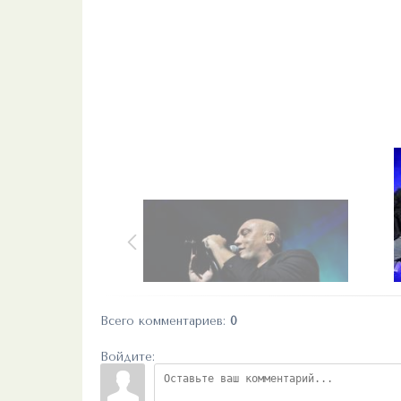
Всего комментариев
:
0
Войдите: