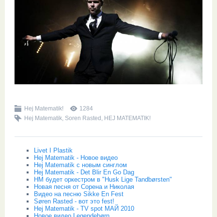
Hej Matematik!
1284
Hej Matematik
,
Soren Rasted
,
HEJ MATEMATIK!
Livet I Plastik
Hej Matematik - Новое видео
Hej Matematik с новым синглом
Hej Matematik - Det Blir En Go Dag
HM будет оркестром в "Husk Lige Tandbørsten"
Новая песня от Сорена и Николая
Видео на песню Sikke En Fest
Søren Rasted - вот это fest!
Hej Matematik - TV spot МАЙ 2010
Новое видео Legendebørn