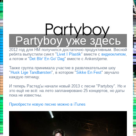
Partyboy уже здесь
2012 год для HM получился достаточно продуктивным. Весной
ребята выпустили сингл "
Livet I Plastik
" вместе с
видеоклипом
,
а потом и "
Det Blir' En Go' Dag
" вместе с Ankerstjerne.
Также группа принимала участие в развлекательном шоу
"
Husk Lige Tandbørsten
", в котором "
Sikke En Fest
" звучало
каждую пятницу.
И теперь Растед'ы начали новый 2013 с песни "Partyboy". Но и
это ещё не всё: на лето запланировано 25 концертов, но даты
пока не известны.
Приобрести новую песню можно в iTunes