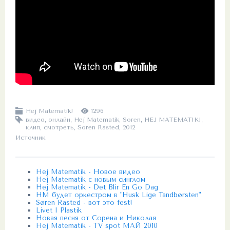
Hej Matematik!
1296
видео
,
онлайн
,
Hej Matematik
,
Soren
,
HEJ MATEMATIK!
,
клип
,
смотреть
,
Soren Rasted
,
2012
Источник
Hej Matematik - Новое видео
Hej Matematik с новым синглом
Hej Matematik - Det Blir En Go Dag
HM будет оркестром в "Husk Lige Tandbørsten"
Søren Rasted - вот это fest!
Livet I Plastik
Новая песня от Сорена и Николая
Hej Matematik - TV spot МАЙ 2010