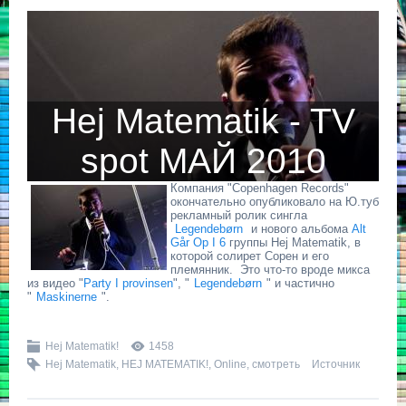
Hej Matematik - TV
spot МАЙ 2010
Компания "Copenhagen Records"
окончательно опубликовало на Ю.туб
рекламный ролик сингла
Legendebørn
и нового альбома
Alt
Går Op I 6
группы Hej Matematik, в
которой солирет Сорен и его
племянник. Это что-то вроде микса
из видео "
Party I provinsen
", "
Legendebørn
" и частично
"
Maskinerne
".
Hej Matematik!
1458
Hej Matematik
,
HEJ MATEMATIK!
,
Online
,
смотреть
Источник