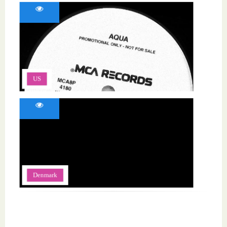
US
Denmark