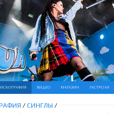
ИСКОГРАФИЯ
ВИДЕО
МАГАЗИН
ГАСТРОЛИ
РАФИЯ
/
СИНГЛЫ
/