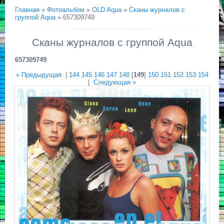
Главная
»
Фотоальбом
»
OLD Aqua
»
Сканы журналов с
группой Aqua
» 657309749
Сканы журналов с группой Aqua
657309749
« Предыдущая
|
144
145
146
147
148
[
149
]
150
151
152
153
154
|
Следующая »