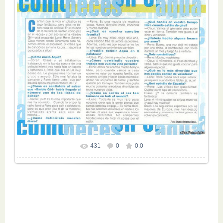
431
0
0.0
Размер фотографии:
809x1161
/ 241.8Kb