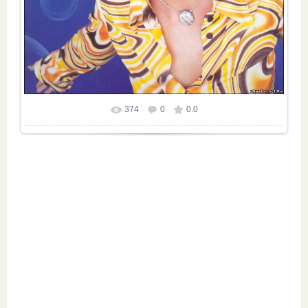
374
0
0.0
Размер фотографии:
836x900
/ 90.4Kb