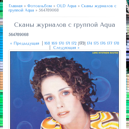
Главная
»
Фотоальбом
»
OLD Aqua
»
Сканы журналов с
группой Aqua
» 564789068
Сканы журналов с группой Aqua
564789068
« Предыдущая
|
168
169
170
171
172
[
173
]
174
175
176
177
178
|
Следующая »