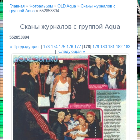
Главная
»
Фотоальбом
»
OLD Aqua
»
Сканы журналов с
группой Aqua
» 552853894
Сканы журналов с группой Aqua
552853894
« Предыдущая
|
173
174
175
176
177
[
178
]
179
180
181
182
183
|
Следующая »