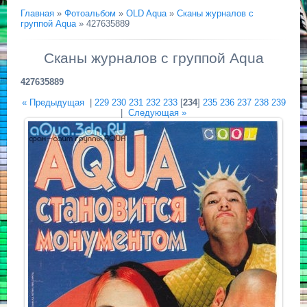
Главная
»
Фотоальбом
»
OLD Aqua
»
Сканы журналов с
группой Aqua
» 427635889
Сканы журналов с группой Aqua
427635889
« Предыдущая
|
229
230
231
232
233
[
234
]
235
236
237
238
239
|
Следующая »