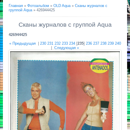
Главная
»
Фотоальбом
»
OLD Aqua
»
Сканы журналов с
группой Aqua
» 426944425
Сканы журналов с группой Aqua
426944425
« Предыдущая
|
230
231
232
233
234
[
235
]
236
237
238
239
240
|
Следующая »