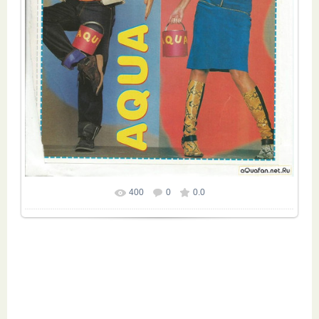
400
0
0.0
Размер фотографии:
698x960
/ 153.1Kb