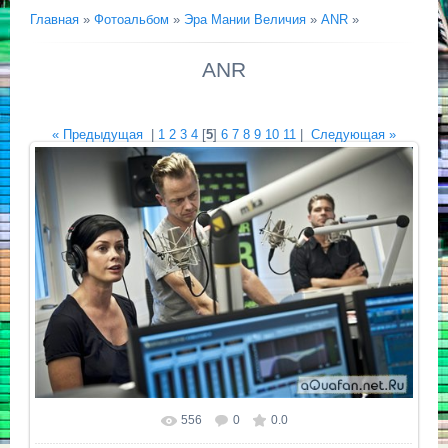
Главная
»
Фотоальбом
»
Эра Мании Величия
»
ANR
»
ANR
« Предыдущая
|
1
2
3
4
[
5
]
6
7
8
9
10
11
|
Следующая »
556
0
0.0