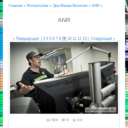
Главная
»
Фотоальбом
»
Эра Мании Величия
»
ANR
»
ANR
« Предыдущая
|
3
4
5
6
7
8
[
9
]
10
11
12
13
|
Следующая »
524
0
0.0