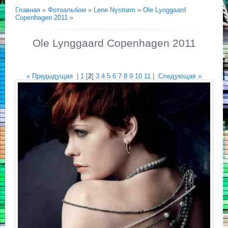
Главная
»
Фотоальбом
»
Lene Nystrøm
»
Ole Lynggaard
Copenhagen 2011
»
Ole Lynggaard Copenhagen 2011
« Предыдущая
|
1
[
2
]
3
4
5
6
7
8
9
10
11
|
Следующая »