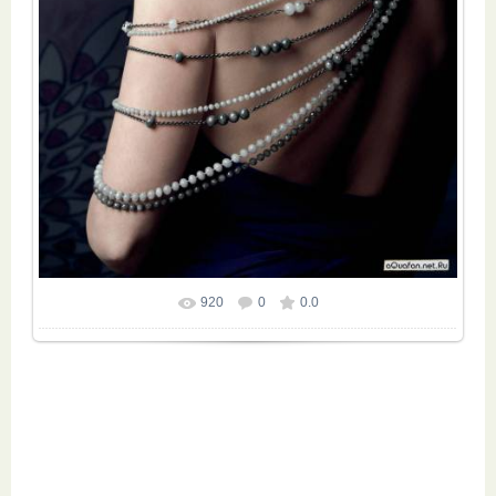
920
0
0.0
Размер фотографии:
874x1240
/ 169.7Kb