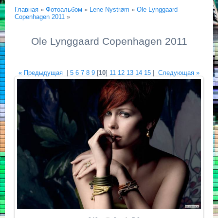
Главная
»
Фотоальбом
»
Lene Nystrøm
»
Ole Lynggaard
Copenhagen 2011
»
Ole Lynggaard Copenhagen 2011
« Предыдущая
|
5
6
7
8
9
[
10
]
11
12
13
14
15
|
Следующая »