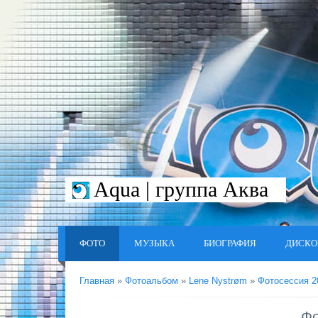
Aqua | группа Аква
ФОТО
МУЗЫКА
БИОГРАФИЯ
ДИСКО
Главная
»
Фотоальбом
»
Lene Nystrøm
»
Фотосессия 2
Фо