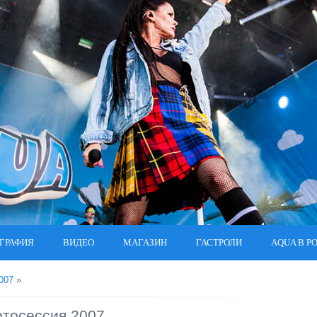
ГРАФИЯ
ВИДЕО
МАГАЗИН
ГАСТРОЛИ
AQUA В Р
007
»
тосессия 2007