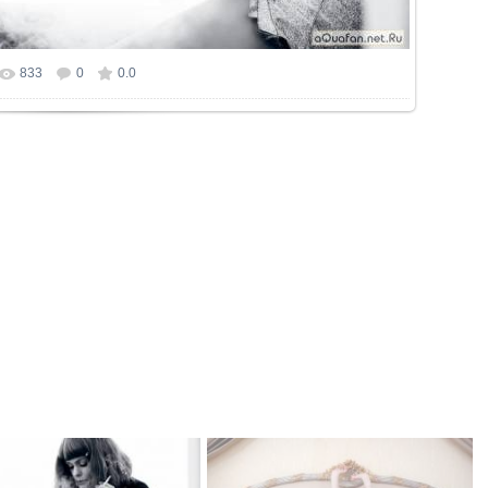
833
0
0.0
р фотографии:
1000x667
/ 78.2Kb