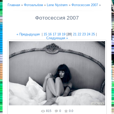
Главная
»
Фотоальбом
»
Lene Nystrøm
»
Фотосессия 2007
»
Фотосессия 2007
« Предыдущая
|
15
16
17
18
19
[
20
]
21
22
23
24
25
|
Следующая »
815
0
0.0
Размер фотографии:
1000x667
/ 113.2Kb