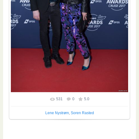
531
0
5.0
Размер фотографии:
1440x2160
/ 434.8Kb
Lene Nystrøm
,
Soren Rasted