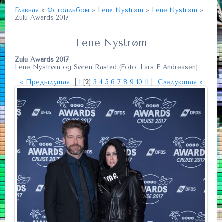
Главная
»
Фотоальбом
»
Lene Nystrøm
»
Lene Nystrøm
»
Zulu Awards 2017
Lene Nystrøm
Zulu Awards 2017
Lene Nystrøm og Søren Rasted (Foto: Lars E Andreasen)
« Предыдущая
|
1
[
2
]
3
4
5
6
7
8
9
10
11
|
Следующая »