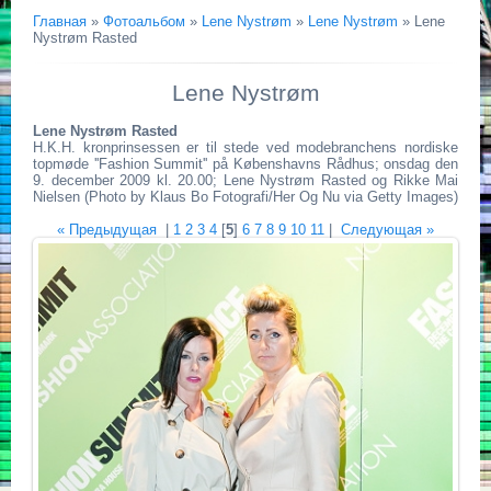
Главная
»
Фотоальбом
»
Lene Nystrøm
»
Lene Nystrøm
» Lene
Nystrøm Rasted
Lene Nystrøm
Lene Nystrøm Rasted
H.K.H. kronprinsessen er til stede ved modebranchens nordiske
topmøde ''Fashion Summit'' på Købenshavns Rådhus; onsdag den
9. december 2009 kl. 20.00; Lene Nystrøm Rasted og Rikke Mai
Nielsen (Photo by Klaus Bo Fotografi/Her Og Nu via Getty Images)
« Предыдущая
|
1
2
3
4
[
5
]
6
7
8
9
10
11
|
Следующая »