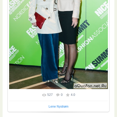
527
0
4.0
Lene Nystrøm