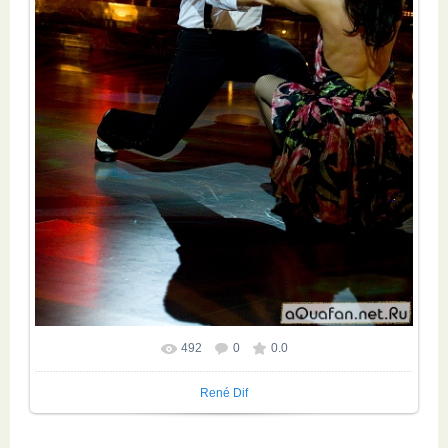
492
0
0.0
René Dif