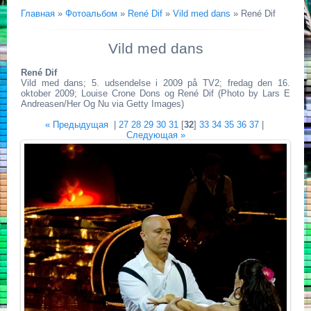
Главная
»
Фотоальбом
»
René Dif
»
Vild med dans
» René Dif
Vild med dans
René Dif
Vild med dans; 5. udsendelse i 2009 på TV2; fredag den 16.
oktober 2009; Louise Crone Dons og René Dif (Photo by Lars E
Andreasen/Her Og Nu via Getty Images)
« Предыдущая
|
27
28
29
30
31
[
32
]
33
34
35
36
37
|
Следующая »