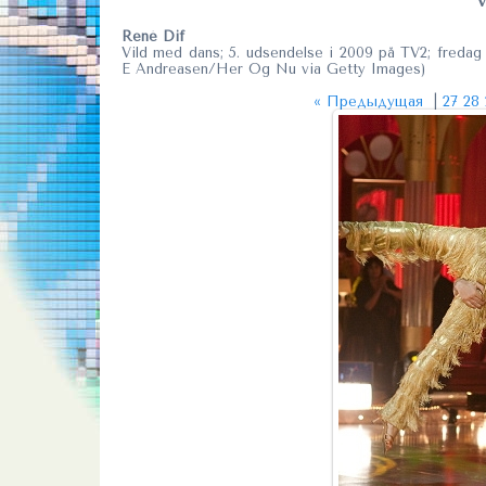
René Dif
Vild med dans; 5. udsendelse i 2009 på TV2; freda
E Andreasen/Her Og Nu via Getty Images)
« Предыдущая
|
27
28