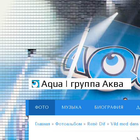
Aqua | группа Аква
ФОТО
МУЗЫКА
БИОГРАФИЯ
Д
Главная
»
Фотоальбом
»
René Dif
»
Vild med dans