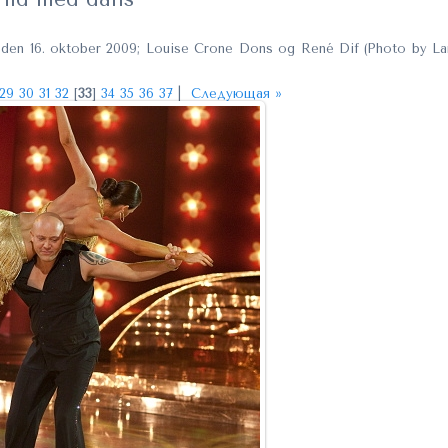
g den 16. oktober 2009; Louise Crone Dons og René Dif (Photo by La
29
30
31
32
[
33
]
34
35
36
37
|
Следующая »