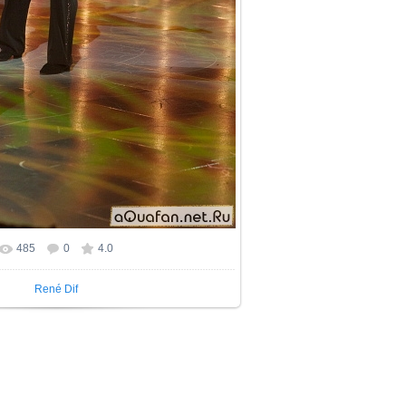
485
0
4.0
René Dif