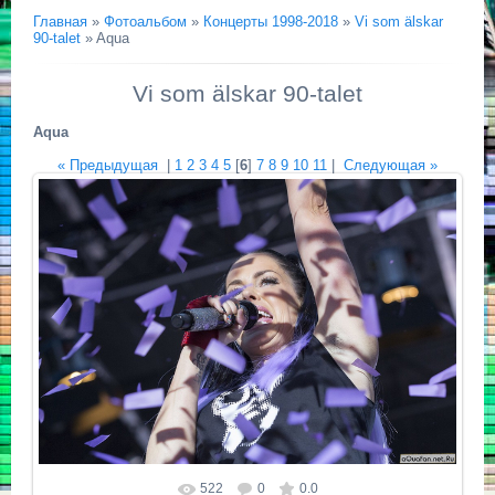
Главная
»
Фотоальбом
»
Концерты 1998-2018
»
Vi som älskar
90-talet
» Aqua
Vi som älskar 90-talet
Aqua
« Предыдущая
|
1
2
3
4
5
[
6
]
7
8
9
10
11
|
Следующая »
522
0
0.0
Размер фотографии:
1024x700
/ 294.4Kb