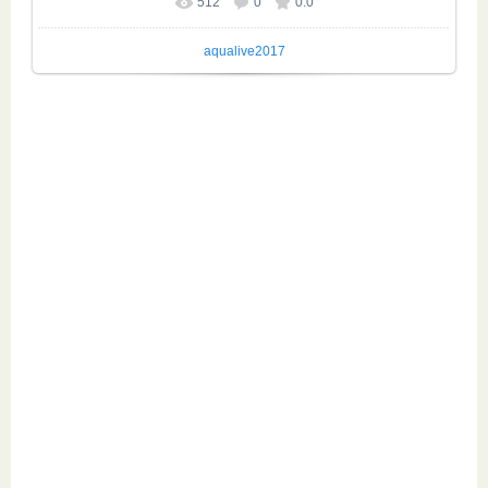
512
0
0.0
Размер фотографии:
1023x720
/ 312.5Kb
aqualive2017