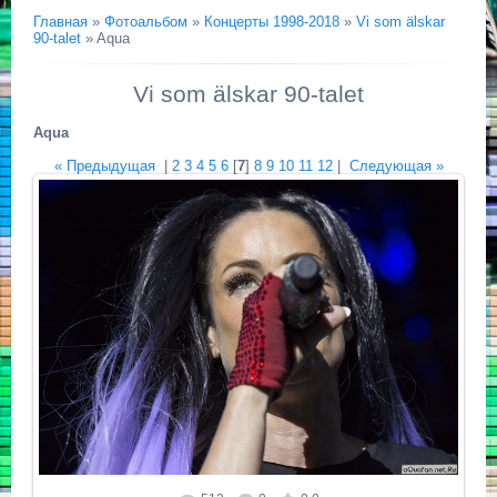
Главная
»
Фотоальбом
»
Концерты 1998-2018
»
Vi som älskar
90-talet
» Aqua
Vi som älskar 90-talet
Aqua
« Предыдущая
|
2
3
4
5
6
[
7
]
8
9
10
11
12
|
Следующая »