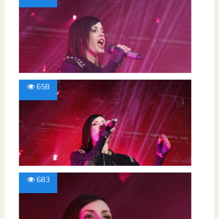
658
683