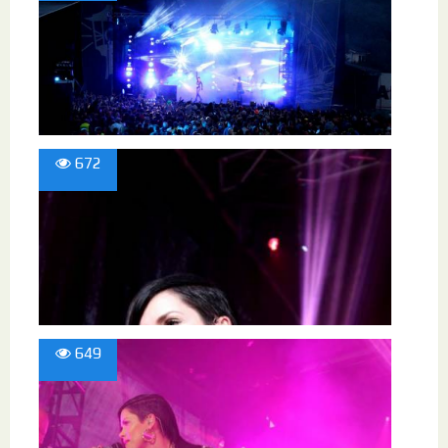
672
649