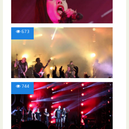
673
744