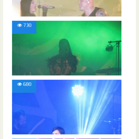
730
680