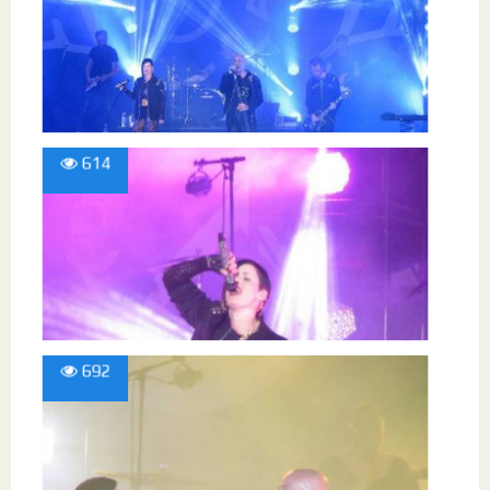
614
692