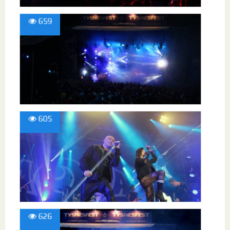
659
605
626