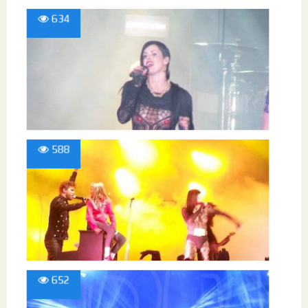
634
588
652