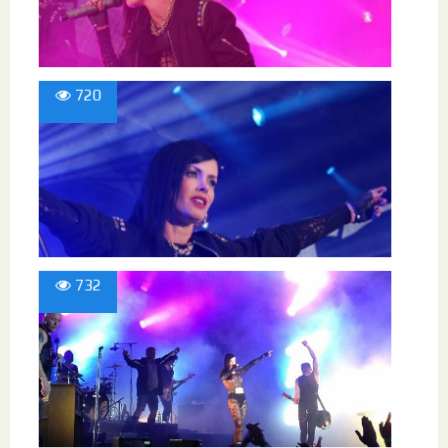
720
732