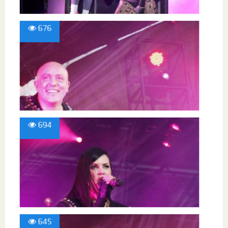
676
694
645