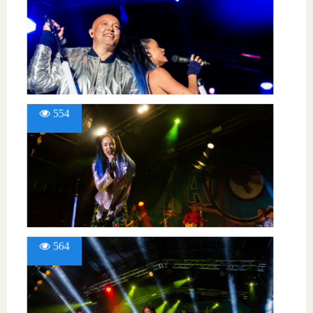
554
564