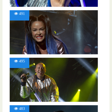
491
495
483