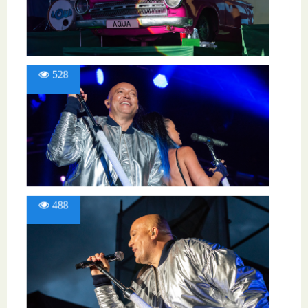
528
488