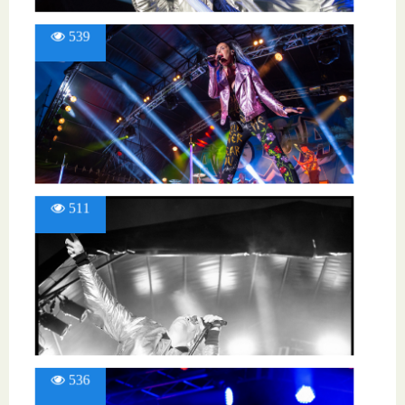
539
511
536