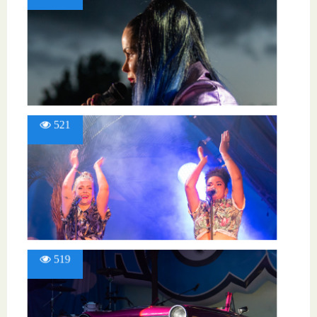
521
519