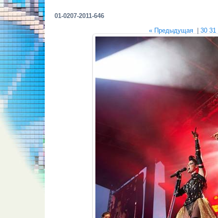
01-0207-2011-646
« Предыдущая
|
30
31