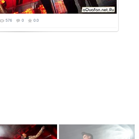
576
0
0.0
р фотографии:
800x532
/ 130.1Kb