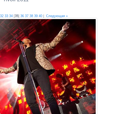
32
33
34
[
35
]
36
37
38
39
40
|
Следующая »