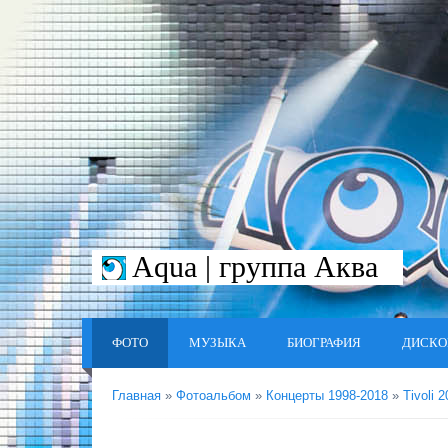
Aqua | группа Аква
ФОТО
МУЗЫКА
БИОГРАФИЯ
ДИСКО
Главная
»
Фотоальбом
»
Концерты 1998-2018
»
Tivoli 