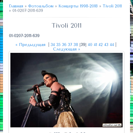
Главная
»
Фотоальбом
»
Концерты 1998-2018
»
Tivoli 2011
» 01-0207-2011-639
Tivoli 2011
01-0207-2011-639
« Предыдущая
|
34
35
36
37
38
[
39
]
40
41
42
43
44
|
Следующая »