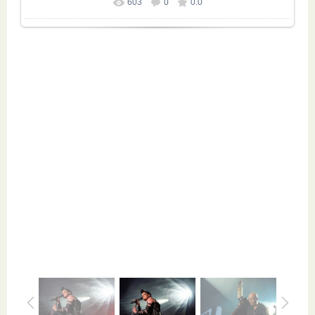
603
0
0.0
Размер фотографии:
800x532
/ 69.4Kb