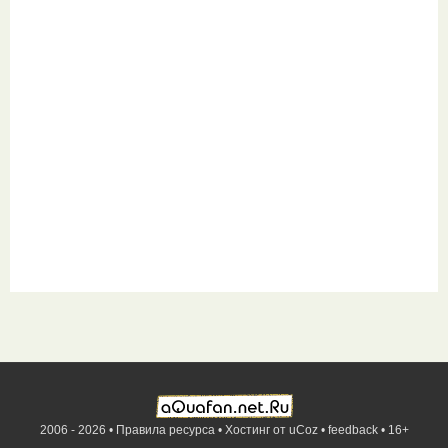
2006 - 2026 •
Правила ресурса
•
Хостинг от
uCoz
•
feedback
•
16+