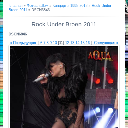
Главная
»
Фотоальбом
»
Концерты 1998-2018
»
Rock Under
Broen 2011
» DSCN6846
Rock Under Broen 2011
DSCN6846
« Предыдущая
|
6
7
8
9
10
[
11
]
12
13
14
15
16
|
Следующая »