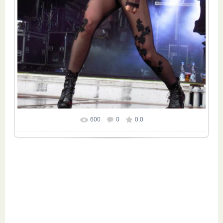
600
0
0.0
Размер фотографии:
600x800
/ 162.5Kb