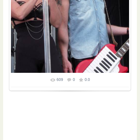
609
0
0.0
Размер фотографии:
600x800
/ 160.0Kb