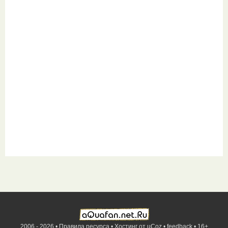
2006 - 2026 •
Правила ресурса
•
Хостинг от
uCoz
•
feedback
•
16+