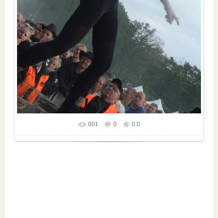
601
0
0.0
Размер фотографии:
600x800
/ 121.7Kb