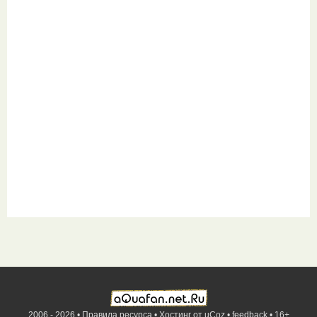
2006 - 2026 •
Правила ресурса
•
Хостинг от
uCoz
•
feedback
•
16+