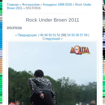
Главная
»
Фотоальбом
»
Концерты 1998-2018
»
Rock Under
Broen 2011
» DSCF0316
Rock Under Broen 2011
DSCF0316
« Предыдущая
|
48
49
50
51
52
[
53
]
54
55
56
57
58
|
Следующая »