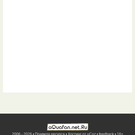
2006 - 2026 •
Правила ресурса
•
Хостинг от
uCoz
•
feedback
•
16+