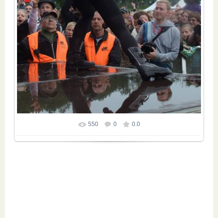
550
0
0.0
Размер фотографии:
600x800
/ 161.6Kb