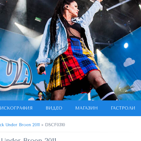
ИСКОГРАФИЯ
ВИДЕО
МАГАЗИН
ГАСТРОЛИ
ck Under Broen 2011
» DSCF0310
 Under Broen 2011