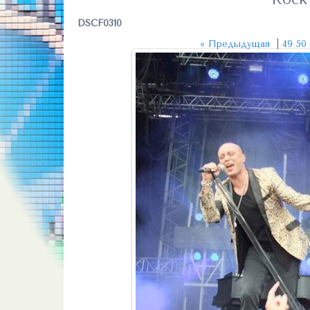
DSCF0310
« Предыдущая
|
49
50