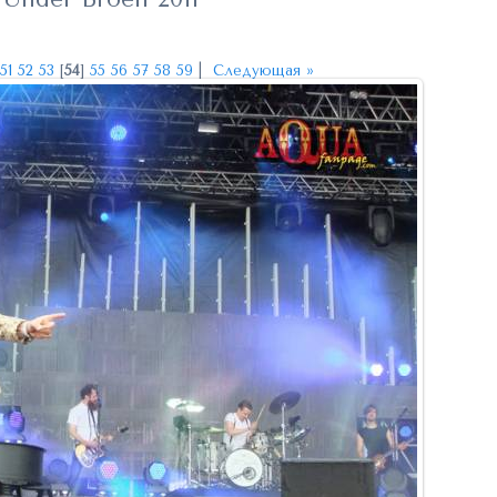
51
52
53
[
54
]
55
56
57
58
59
|
Следующая »