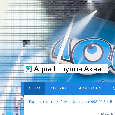
Aqua | группа Аква
ФОТО
МУЗЫКА
БИОГРАФИЯ
Д
Главная
»
Фотоальбом
»
Концерты 1998-2018
»
Ro
Rock