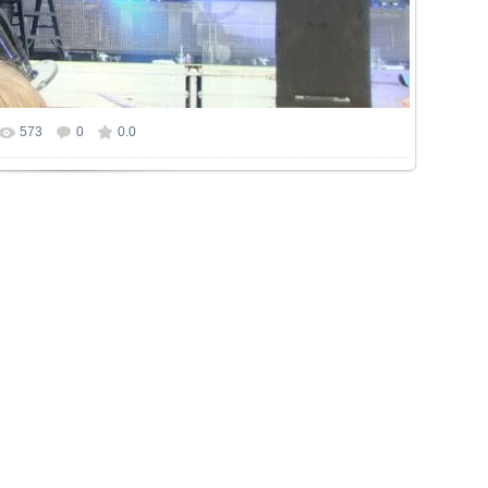
573
0
0.0
р фотографии:
800x600
/ 197.2Kb