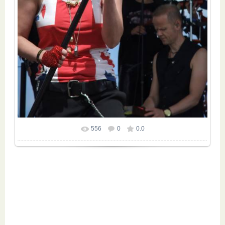
556
0
0.0
Размер фотографии:
600x800
/ 94.9Kb