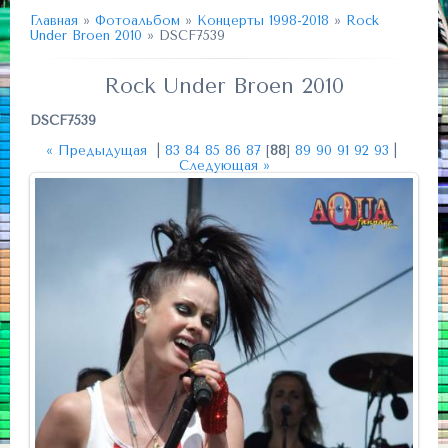
Главная
»
Фотоальбом
»
Концерты 1998-2018
»
Rock
Under Broen 2010
» DSCF7539
Rock Under Broen 2010
DSCF7539
« Предыдущая
|
83
84
85
86
87
[
88
]
89
90
91
92
93
|
Следующая »