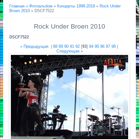
Главная
»
Фотоальбом
»
Концерты 1998-2018
»
Rock Under
Broen 2010
» DSCF7522
Rock Under Broen 2010
DSCF7522
« Предыдущая
|
88
89
90
91
92
[
93
]
94
95
96
97
98
|
Следующая »