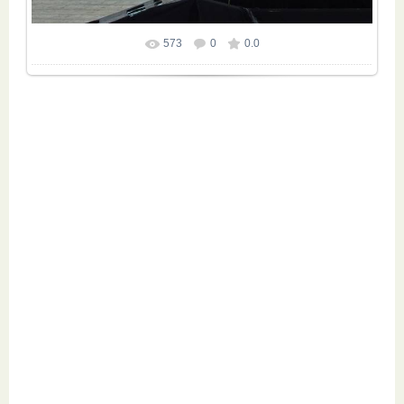
573
0
0.0
Размер фотографии:
800x630
/ 123.9Kb