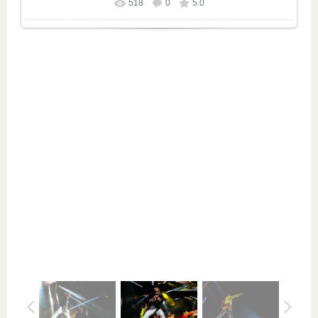
518
0
5.0
Размер фотографии:
3504x2336
/ 2055.2Kb