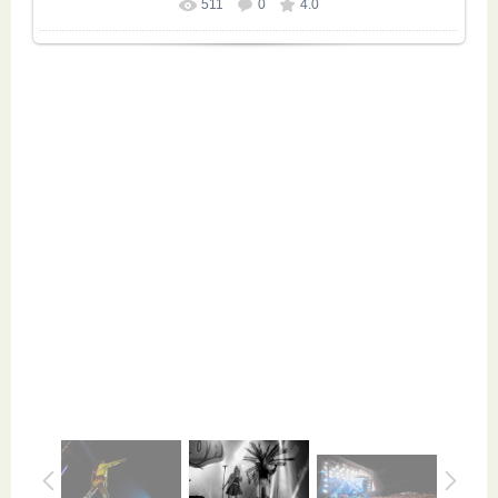
511
0
4.0
Размер фотографии:
3504x2336
/ 1813.4Kb