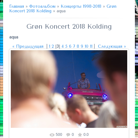
Главная
»
Фотоальбом
»
Концерты 1998-2018
»
Grøn
Koncert 2018 Kolding
» aqua
Grøn Koncert 2018 Kolding
aqua
« Предыдущая
|
1
2
[
3
]
4
5
6
7
8
9
10
11
|
Следующая »
500
0
0.0
Размер фотографии:
1500x1000
/ 283.8Kb