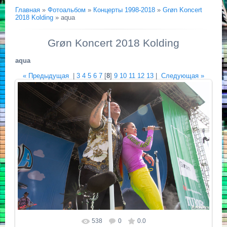
Главная
»
Фотоальбом
»
Концерты 1998-2018
»
Grøn Koncert
2018 Kolding
» aqua
Grøn Koncert 2018 Kolding
aqua
« Предыдущая
|
3
4
5
6
7
[
8
]
9
10
11
12
13
|
Следующая »
538
0
0.0
Размер фотографии:
1500x1000
/ 580.1Kb