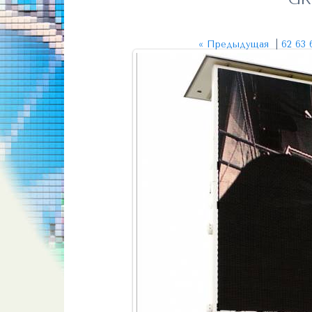
« Предыдущая
|
62
63