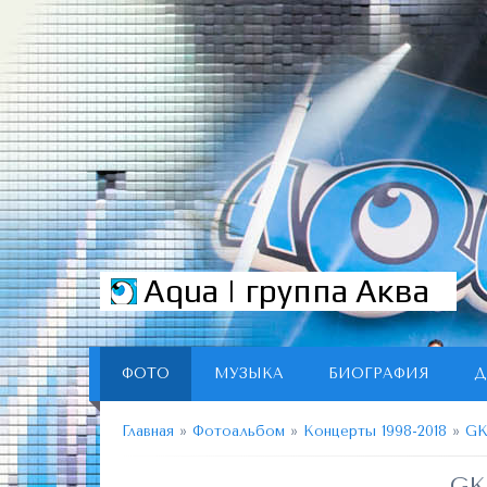
Aqua | группа Аква
ФОТО
МУЗЫКА
БИОГРАФИЯ
Д
Главная
»
Фотоальбом
»
Концерты 1998-2018
»
GK
GK