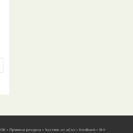
026 •
Правила ресурса
•
Хостинг от
uCoz
•
feedback
•
16+