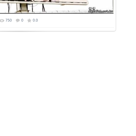
750
0
0.0
р фотографии:
804x534
/ 206.5Kb