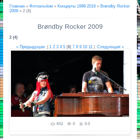
Главная
»
Фотоальбом
»
Концерты 1998-2018
»
Brøndby Rocker
2009
» 2 (4)
Brøndby Rocker 2009
2 (4)
« Предыдущая
|
1
2
3
4
5
[
6
]
7
8
9
10
11
|
Следующая »
652
0
0.0
Размер фотографии:
2572x1447
/ 270.8Kb